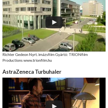
Richter Gedeon Nyrt. imázsfilm Gyártó: TRIONfilm
Productions www.trionfilm.hu
AstraZeneca Turbuhaler