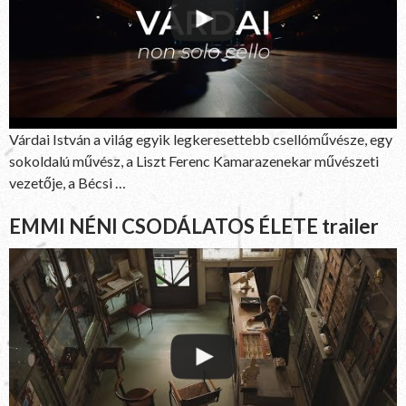
Várdai István a világ egyik legkeresettebb csellóművésze, egy
sokoldalú művész, a Liszt Ferenc Kamarazenekar művészeti
vezetője, a Bécsi …
EMMI NÉNI CSODÁLATOS ÉLETE trailer