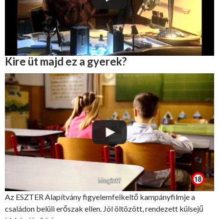
Kire üt majd ez a gyerek?
Az ESZTER Alapítvány figyelemfelkeltő kampányfilmje a
családon belüli erőszak ellen. Jól öltözött, rendezett külsejű