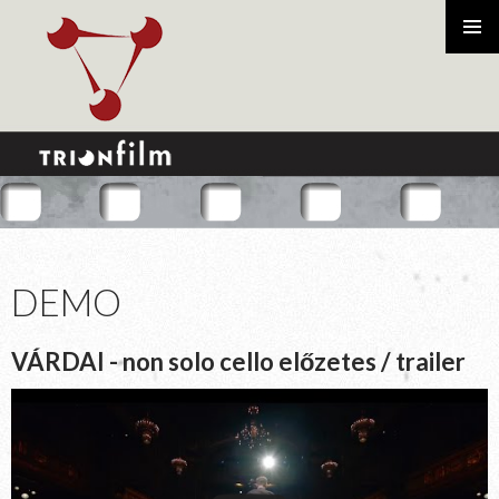
Tartalomhoz
ELSŐDL
MENÜ
DEMO
VÁRDAI - non solo cello előzetes / trailer