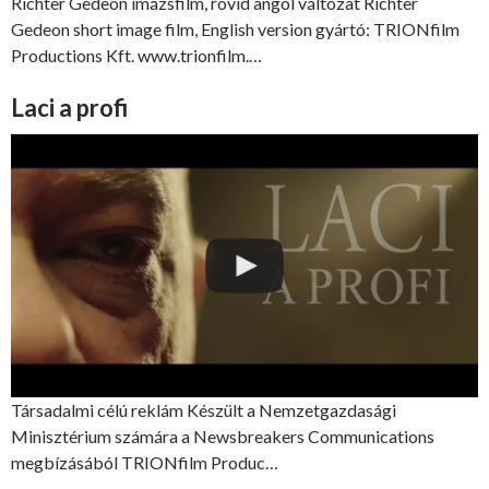
Richter Gedeon imázsfilm, rövid angol változat Richter
Gedeon short image film, English version gyártó: TRIONfilm
Productions Kft. www.trionfilm.…
Laci a profi
Társadalmi célú reklám Készült a Nemzetgazdasági
Minisztérium számára a Newsbreakers Communications
megbízásából TRIONfilm Produc…